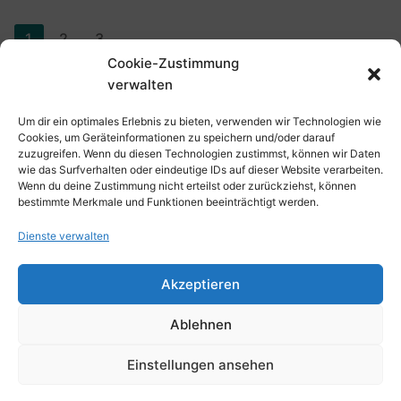
1
2
3
Cookie-Zustimmung
verwalten
Um dir ein optimales Erlebnis zu bieten, verwenden wir Technologien wie
Cookies, um Geräteinformationen zu speichern und/oder darauf
zuzugreifen. Wenn du diesen Technologien zustimmst, können wir Daten
wie das Surfverhalten oder eindeutige IDs auf dieser Website verarbeiten.
Wenn du deine Zustimmung nicht erteilst oder zurückziehst, können
bestimmte Merkmale und Funktionen beeinträchtigt werden.
Dienste verwalten
Impressum
Akzeptieren
Datenschutz
Ablehnen
Einstellungen ansehen
Copyright © 2026 SV OG Essen 99 – Powered by
Customify
.